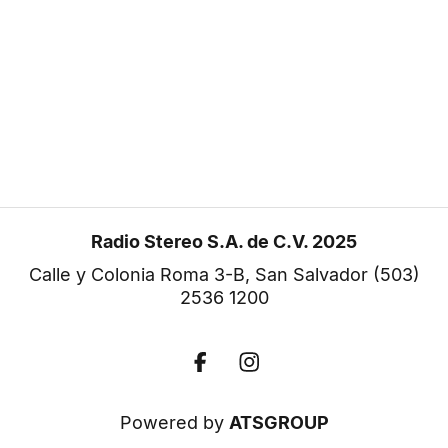
Radio Stereo S.A. de C.V. 2025
Calle y Colonia Roma 3-B, San Salvador
(503)
2536 1200
F
I
a
n
c
s
e
t
Powered by
ATSGROUP
b
a